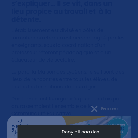
s’expliquer… Il se vit, dans un
lieu propice au travail et à la
détente.
L’établissement est divisé en pôles de
formation où chacun est accompagné par les
enseignants, sous la coordination d’un
professeur référent pédagogique et d’un
éducateur de vie scolaire.
Le parc, la Maison des Lycéens, le self sont des
lieux de rencontres entre tous les élèves, de
toutes les formations, de tous âges.
Des temps festifs, organisés plusieurs fois par
an, rassemblent l’ensemble de la
Fermer
Communauté Educative.
Deny all cookies