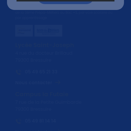
Lycée Général, Technologique, Professionnel et Post-Bac,
de la 3ème Prépa-Métiers au Bac +3, par voie scolaire ou
par apprentissage.
Lycée Saint-Joseph
4 rue du docteur Brillaud
79300 Bressuire
05 49 65 21 33
Nous contacter
Campus la Futaie
7 rue de la Petite Guimbarde
79300 Bressuire
05 49 81 14 14