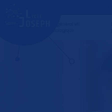
I
Lycée général et
L’établissement
technologique
Le mot de la direction
L’accompagnement
Accueil
>
Actualités
Les établissements
partenaires étrangers
L’esprit Saint-Jo
Infos pratiques
Les plus de Saint-Joseph