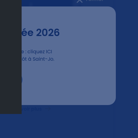
 Rentrée 2026
lus simple : cliquez
ICI
t à bientôt à Saint-Jo.
lus
14.11.2024
COFEM 2025 : 25 janvier
En savoir plus