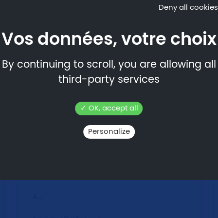
Deny all cookies
Inscriptions -
By continuing to scroll,
you are allowing all
third-party services
Pour vous inscrire, rien de p
Merci pour votre confiance e
OK, accept all
05.12.2025
En savoir p
Personalize
Portes Ouvertes 2026
Rendez-vous les vendredi 27 février
2026 de 17h00 à 20h00 et samedi 28
février 2026 de 9h00 à 13h00.
A…