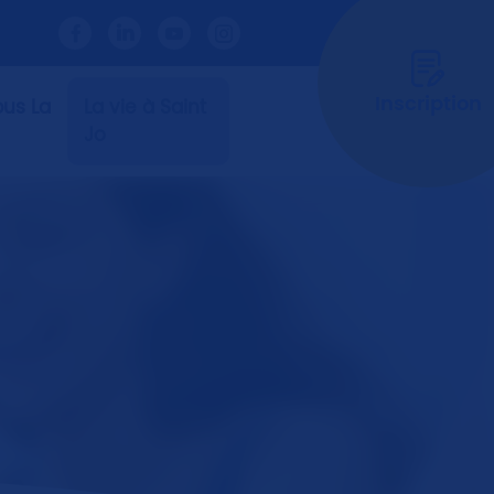
Inscription
us La
La vie à Saint
Jo
ternat
son des Lycéens