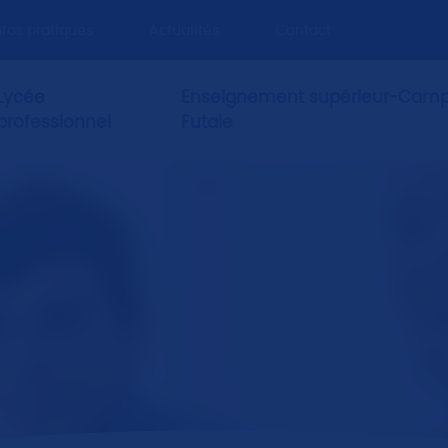
nfos pratiques
Actualités
Contact
Lycée
Enseignement supérieur-Camp
professionnel
Futaie
L’in
Mai
CDI