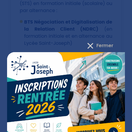
(STS) en formation initiale (scolaire) ou
par alternance :
BTS Négociation et Digitalisation de
la Relation Client (NDRC)
(en
formation initiale et en alternance au
Lycée Saint-Joseph)
Fermer
BTS Management Commercial
Opérationnel (MCO)
(en alternance
au centre de formation
professionnelle du Lycée Saint-
Joseph)
BTS Tourisme, Assurances, Banque,
Professions Immobilières, Notariat...
Des BUT (Bachelor Universitaire de
Technologie), plus particulièrement les
options :