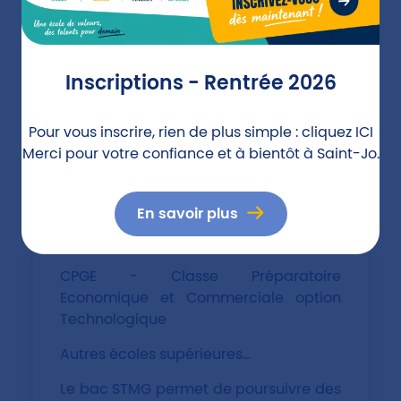
Techniques de Commercialisation
Gestion des Entreprises et des
Administrations
Inscriptions - Rentrée 2026
Gestion Administrative et
Pour vous inscrire, rien de plus simple : cliquez
ICI
Commerciale des Organisations
Merci pour votre confiance et à bientôt à Saint-Jo.
Carrières Juridiques
Université - parcours LMD (licence -
En savoir plus
master - doctorat) : Droit, Economie -
Gestion, Sciences Humaines et Sociales
CPGE - Classe Préparatoire
Economique et Commerciale option
Technologique
Autres écoles supérieures...
Le bac STMG permet de poursuivre des