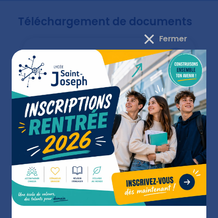
Téléchargement de documents
Fermer
Publié le 18/01/2023
ET APRÈS
Et après la formation
Débouchés / Métiers
Le Bac Pro A.M.A. Communication