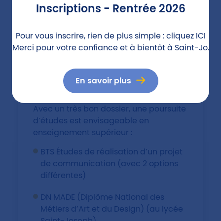
Visuelle et Plurimédia est un diplôme
Inscriptions - Rentrée 2026
d’insertion professionnelle.
Pour vous inscrire, rien de plus simple : cliquez
ICI
Merci pour votre confiance et à bientôt à Saint-Jo.
En savoir plus
Poursuites d'études
Avec un très bon dossier, une poursuite
d’études est envisageable en
enseignement supérieur :
BTS Études de réalisation d’un projet
de communication (avec 2 options
différentes)
DN MADE (Diplôme National des
Métiers d’Art et du Design) (au lycée